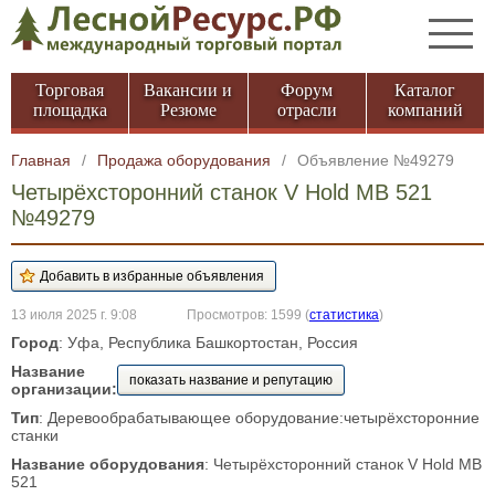
Торговая
Вакансии и
Форум
Каталог
площадка
Резюме
отрасли
компаний
Главная
/
Продажа оборудования
/
Объявление №49279
Четырёхсторонний станок V Hold MB 521
№49279
13 июля 2025 г. 9:08
Просмотров: 1599
(
статистика
)
Город
: Уфа, Республика Башкортостан, Россия
Название
показать название и репутацию
организации:
Тип
: Деревообрабатывающее оборудование:четырёхсторонние
станки
Название оборудования
: Четырёхсторонний станок V Hold MB
521