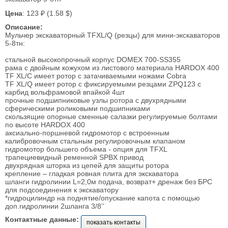
Цена
: 123 ₽ (1.58 $)
Описание:
Мульчер экскаваторный TFXL/Q (резцы) для мини-экскаваторов
5-8тн:
стальной высокопрочный корпус DOMEX 700-SS355
рама с двойным кожухом из листового материала HARDOX 400
TF XL/С имеет ротор с затачиваемыми ножами Cobra
TF XL/Q имеет ротор с фиксируемыми резцами ZPQ123 c
карбид вольфрамовой впайкой 4шт
прочные подшипниковые узлы ротора с двухрядными
сферическими роликовыми подшипниками
скользящие опорные сменные салазки регулируемые болтами
по высоте HARDOX 400
аксиально-поршневой гидромотор с встроенным
калибровочным стальным регулировочным клапаном
гидромотор большего объема - опция для TFXL
трапециевидный ременной SPBX привод
двухрядная шторка из цепей для защиты ротора
крепление – гладкая ровная плита для экскаватора
шланги гидролинии L=2,0м подача, возврат+ дренаж без БРС
для подсоединения к экскаватору
*гидроцилиндр на поднятие/опускание капота с помощью
доп.гидролинии 2шланга 3/8’’
Контактные данные:
показать контакты