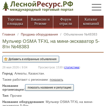
Торговая
Вакансии и
Форум
Каталог
площадка
Резюме
отрасли
компаний
Главная
/
Продажа оборудования
/
Объявление №48383
Мульчер OSMA TFXL на мини-экскаватор 5-
8тн №48383
26 мая 2026 г. 9:04
Просмотров: 1530
(
статистика
)
Город
: Алматы, Казахстан.
Также работают с регионами:
показать
Название
показать название и репутацию
организации:
Тип
: Прочее
Название оборудования
: Мульчер OSMA TFXL на мини-
экскаватор 5-8тн