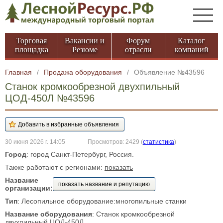
Торговая
Вакансии и
Форум
Каталог
площадка
Резюме
отрасли
компаний
Главная
/
Продажа оборудования
/
Объявление №43596
Станок кромкообрезной двухпильный
ЦОД-450Л №43596
30 июня 2026 г. 14:05
Просмотров: 2429
(
статистика
)
Город
: город Санкт-Петербург, Россия.
Также работают с регионами:
показать
Название
показать название и репутацию
организации:
Тип
: Лесопильное оборудование:многопильные станки
Название оборудования
: Станок кромкообрезной
двухпильный ЦОД-450Л