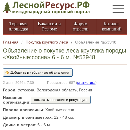
Торговая
Вакансии и
Форум
Каталог
площадка
Резюме
отрасли
компаний
Главная
/
Покупка круглого леса
/
Объявление №53948
Объявление о покупке леса кругляка породы
«Хвойные:сосна» 6 - 6 м. №53948
2 июля 2026 г. 7:30
Просмотров: 687
(
статистика
)
Город
: Устюжна, Вологодская область, Россия
Название
показать название и репутацию
организации:
Порода древесины
: Хвойные:сосна
Диаметр в сантиметрах
: 12 - 48 см.
Длина в метрах
: 6 - 6 м.