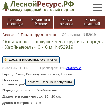
Торговая
Вакансии и
Форум
Каталог
площадка
Резюме
отрасли
компаний
Главная
/
Покупка круглого леса
/
Объявление №52919
Объявление о покупке леса кругляка породы
«Хвойные:ель» 6 - 6 м. №52919
8 июля 2026 г. 11:38
Просмотров: 1123
(
статистика
)
Город
: Сокол, Вологодская область, Россия
Название
показать название и репутацию
организации:
Порода древесины
: Хвойные:ель
Диаметр в сантиметрах
: 18 - 20 см.
Длина в метрах
: 6 - 6 м.