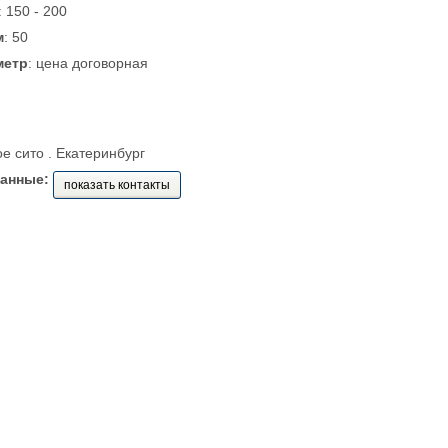
: 150 - 200
м
: 50
метр
: цена договорная
ое сито . Екатеринбург
данные:
показать контакты