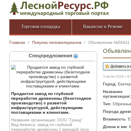
Торговая площадка
Вакансии и Резюме
Главная
/
Покупка пиломатериалов
/
Объявление №56411
Объявлен
Спецпредложения
3 июля 2026 г. 8:
Город
: Екате
Название
Продается завод по глубокой
организации:
переработке древесины (безотходное
производство) с развитой
Тип
: Обрезны
инфраструктурой, действующими
Порода древ
поставщиками и клиентами.
Влажность
: 
Название организации: ООО "Гранд"
Вид бизнеса: завод по глубокой
Длина в мм
: 
переработке древесины с арендой леса