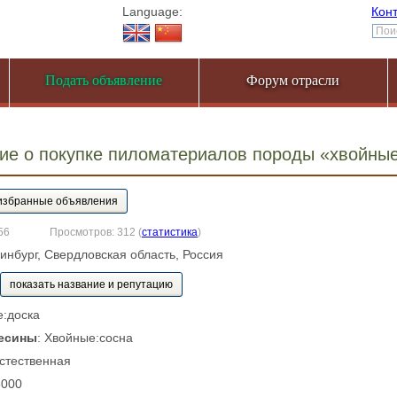
Language:
Кон
Подать объявление
Форум отрасли
ие о покупке пиломатериалов породы «хвойны
56
Просмотров: 312
(
статистика
)
ринбург, Свердловская область, Россия
показать название и репутацию
е:доска
есины
: Хвойные:сосна
Естественная
6000