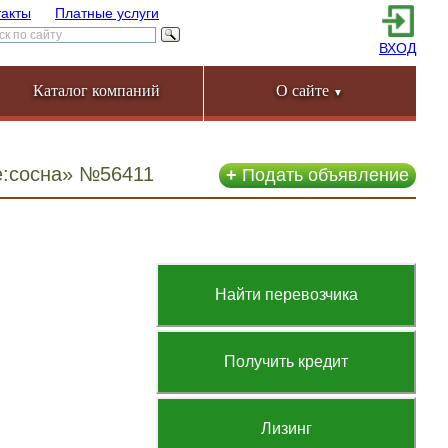
такты
Платные услуги
ВХОД
Каталог компаний
О сайте
▼
е:сосна» №56411
+
Подать объявление
Найти перевозчика
Получить кредит
Лизинг