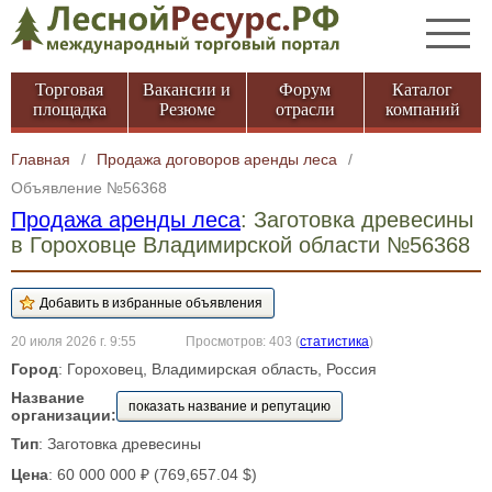
Торговая
Вакансии и
Форум
Каталог
площадка
Резюме
отрасли
компаний
Главная
/
Продажа договоров аренды леса
/
Объявление №56368
Продажа аренды леса
: Заготовка древесины
в Гороховце Владимирской области №56368
20 июля 2026 г. 9:55
Просмотров: 403
(
статистика
)
Город
: Гороховец, Владимирская область, Россия
Название
показать название и репутацию
организации:
Тип
: Заготовка древесины
Цена
: 60 000 000 ₽ (769,657.04 $)