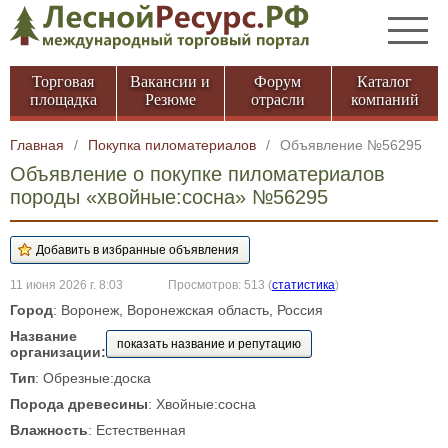
Торговая
Вакансии и
Форум
Каталог
площадка
Резюме
отрасли
компаний
Главная
/
Покупка пиломатериалов
/
Объявление №56295
Объявление о покупке пиломатериалов
породы «хвойные:сосна» №56295
11 июня 2026 г. 8:03
Просмотров: 513
(
статистика
)
Город
: Воронеж, Воронежская область, Россия
Название
показать название и репутацию
организации:
Тип
: Обрезные:доска
Порода древесины
: Хвойные:сосна
Влажность
: Естественная