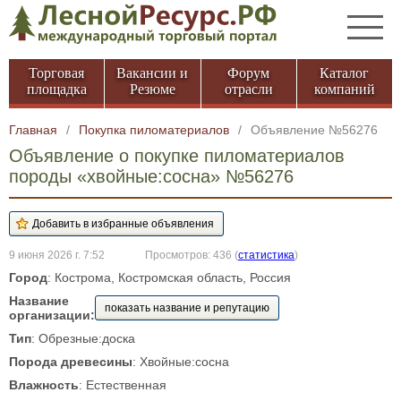
Торговая
Вакансии и
Форум
Каталог
площадка
Резюме
отрасли
компаний
Главная
/
Покупка пиломатериалов
/
Объявление №56276
Объявление о покупке пиломатериалов
породы «хвойные:сосна» №56276
9 июня 2026 г. 7:52
Просмотров: 436
(
статистика
)
Город
: Кострома, Костромская область, Россия
Название
показать название и репутацию
организации:
Тип
: Обрезные:доска
Порода древесины
: Хвойные:сосна
Влажность
: Естественная