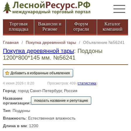
Торговая
Вакансии и
Форум
Каталог
площадка
Резюме
отрасли
компаний
Главная
/
Покупка деревянной тары
/
Объявление №56241
Покупка деревянной тары
: Поддоны
1200*800*145 мм. №56241
4 июня 2026 г. 8:20
Просмотров: 409
(
статистика
)
Город
: город Санкт-Петербург, Россия
Название
показать название и репутацию
организации:
Тип
: Поддоны
Влажность
: Естественная влажность
Длина в мм
: 1200