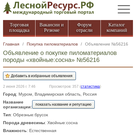
Торговая
Вакансии и
Форум
Каталог
площадка
Резюме
отрасли
компаний
Главная
/
Покупка пиломатериалов
/
Объявление №56216
Объявление о покупке пиломатериалов
породы «хвойные:сосна» №56216
2 июня 2026 г. 7:46
Просмотров: 357
(
статистика
)
Город
: Муром, Владимирская область, Россия
Название
показать название и репутацию
организации:
Тип
: Обрезные:брусок
Порода древесины
: Хвойные:сосна
Влажность
: Естественная