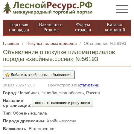
Торговая
Вакансии и
Форум
Каталог
площадка
Резюме
отрасли
компаний
Главная
/
Покупка пиломатериалов
/
Объявление №56193
Объявление о покупке пиломатериалов
породы «хвойные:сосна» №56193
28 мая 2026 г. 9:05
Просмотров: 339
(
статистика
)
Город
: Челябинск, Челябинская область, Россия
Название
показать название и репутацию
организации:
Тип
: Обрезные:шпала
Порода древесины
: Хвойные:сосна
Влажность
: Естественная