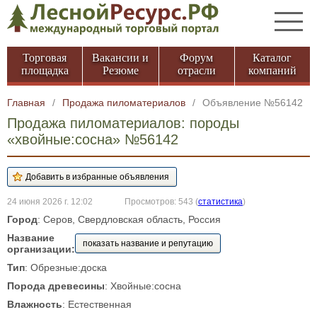
Торговая
Вакансии и
Форум
Каталог
площадка
Резюме
отрасли
компаний
Главная
/
Продажа пиломатериалов
/
Объявление №56142
Продажа пиломатериалов: породы
«хвойные:сосна» №56142
24 июня 2026 г. 12:02
Просмотров: 543
(
статистика
)
Город
: Серов, Свердловская область, Россия
Название
показать название и репутацию
организации:
Тип
: Обрезные:доска
Порода древесины
: Хвойные:сосна
Влажность
: Естественная