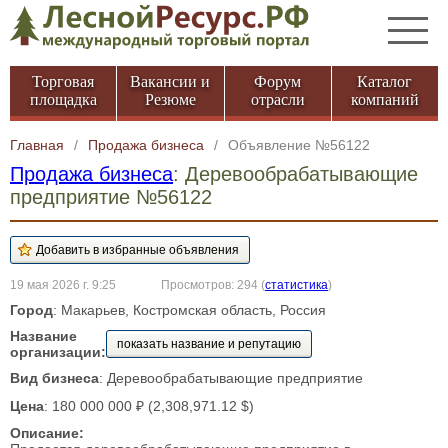
Торговая
Вакансии и
Форум
Каталог
площадка
Резюме
отрасли
компаний
Главная
/
Продажа бизнеса
/
Объявление №56122
Продажа бизнеса
: Деревообрабатывающие
предприятие №56122
19 мая 2026 г. 9:25
Просмотров: 294
(
статистика
)
Город
: Макарьев, Костромская область, Россия
Название
показать название и репутацию
организации:
Вид бизнеса
: Деревообрабатывающие предприятие
Цена
: 180 000 000 ₽ (2,308,971.12 $)
Описание: