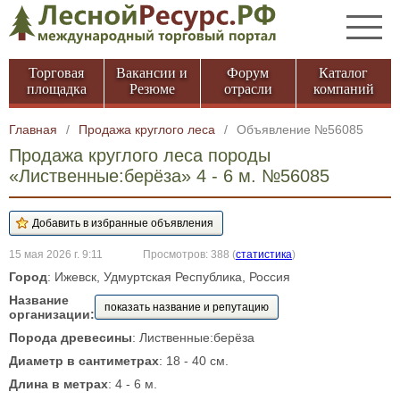
Торговая
Вакансии и
Форум
Каталог
площадка
Резюме
отрасли
компаний
Главная
/
Продажа круглого леса
/
Объявление №56085
Продажа круглого леса породы
«Лиственные:берёза» 4 - 6 м. №56085
15 мая 2026 г. 9:11
Просмотров: 388
(
статистика
)
Город
: Ижевск, Удмуртская Республика, Россия
Название
показать название и репутацию
организации:
Порода древесины
: Лиственные:берёза
Диаметр в сантиметрах
: 18 - 40 см.
Длина в метрах
: 4 - 6 м.