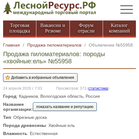
Торговая
Вакансии и
Форум
Каталог
площадка
Резюме
отрасли
компаний
Главная
/
Продажа пиломатериалов
/
Объявление №55958
Продажа пиломатериалов: породы
«хвойные:ель» №55958
24 апреля 2026 г. 7:03
Просмотров: 373
(
статистика
)
Город
: Кадников, Вологодская область, Россия
Название
показать название и репутацию
организации:
Тип
: Обрезные:доска
Порода древесины
: Хвойные:ель
Влажность
: Естественная