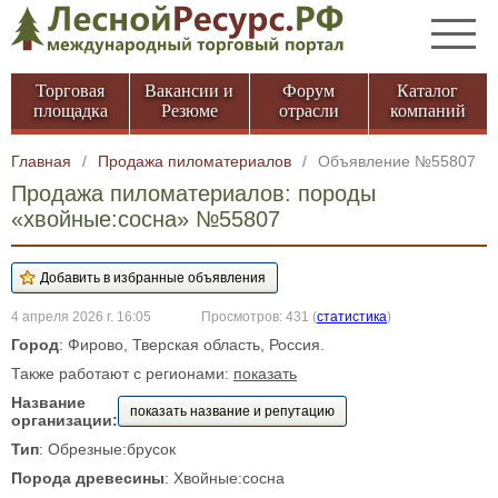
Торговая
Вакансии и
Форум
Каталог
площадка
Резюме
отрасли
компаний
Главная
/
Продажа пиломатериалов
/
Объявление №55807
Продажа пиломатериалов: породы
«хвойные:сосна» №55807
4 апреля 2026 г. 16:05
Просмотров: 431
(
статистика
)
Город
: Фирово, Тверская область, Россия.
Также работают с регионами:
показать
Название
показать название и репутацию
организации:
Тип
: Обрезные:брусок
Порода древесины
: Хвойные:сосна