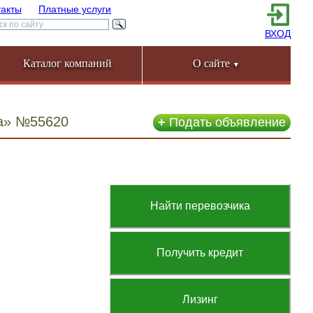
такты
Платные услуги
ВХОД
Каталог компаний
О сайте
▼
ца» №55620
+
Подать объявление
Найти перевозчика
Получить кредит
Лизинг