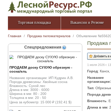
Торговая площадка
Вакансии и Резюме
Главная
/
Продажа пиломатериалов
/
Объявление №5562
Продажа 
Спецпредложения
1 июля 2026 г. 1
ПРОДАЕМ доску СУХУЮ обрезную -
Город
: Канск
сосна/ель
Название
Название организации: ИП Кудрин А.В.
организации:
Порода древесины: Хвойные:сосна
Влажность: Сухой лес
Тип
: Обрезны
Длина в мм: 3000 - 6000
Ширина в мм: 80 - 200
Порода древ
Толщина в мм: 20 - 50
Влажность
: 
Цена за кубометр: 15 000 ₽ (192.41 $)
Длина в мм
: 