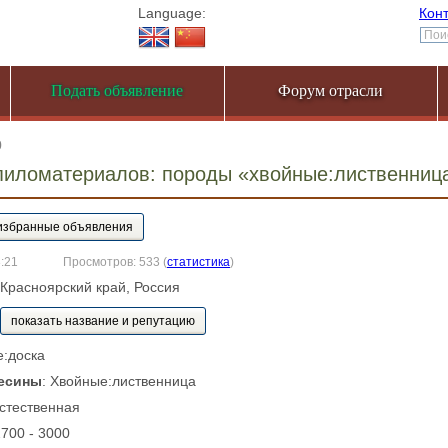
Language:
Кон
Подать объявление
Форум отрасли
0
пиломатериалов: породы «хвойные:лиственни
3:21
Просмотров: 533
(
статистика
)
, Красноярский край, Россия
показать название и репутацию
е:доска
есины
: Хвойные:лиственница
Естественная
2700 - 3000