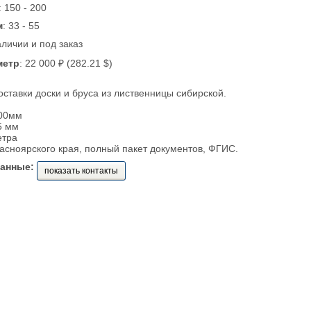
: 150 - 200
м
: 33 - 55
аличии и под заказ
метр
: 22 000 ₽ (282.21 $)
ставки доски и бруса из лиственницы сибирской.
00мм
5 мм
етра
расноярского края, полный пакет документов, ФГИС.
данные:
показать контакты