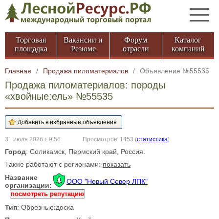
Торговая
Вакансии и
Форум
Каталог
площадка
Резюме
отрасли
компаний
Главная
/
Продажа пиломатериалов
/
Объявление №55535
Продажа пиломатериалов: породы
«хвойные:ель» №55535
31 июля 2026 г. 9:56
Просмотров: 1453
(
статистика
)
Город
: Соликамск, Пермский край, Россия.
Также работают с регионами:
показать
Название
ООО "Новый Север ЛПК"
организации:
посмотреть репутацию
Тип
: Обрезные:доска