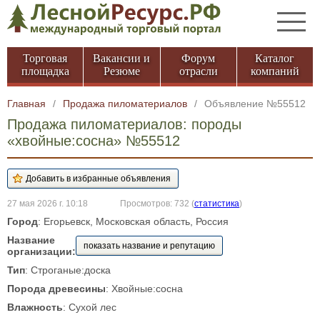
Торговая
Вакансии и
Форум
Каталог
площадка
Резюме
отрасли
компаний
Главная
/
Продажа пиломатериалов
/
Объявление №55512
Продажа пиломатериалов: породы
«хвойные:сосна» №55512
27 мая 2026 г. 10:18
Просмотров: 732
(
статистика
)
Город
: Егорьевск, Московская область, Россия
Название
показать название и репутацию
организации:
Тип
: Строганые:доска
Порода древесины
: Хвойные:сосна
Влажность
: Сухой лес