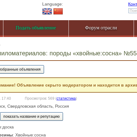
Language:
Кон
Подать объявление
Форум отрасли
4
пиломатериалов: породы «хвойные:сосна» №55
мание! Объявление скрыто модератором и находится в архив
. 17:40
Просмотров: 569
(
статистика
)
нск, Свердловская область, Россия
показать название и репутацию
е:доска
есины
: Хвойные:сосна