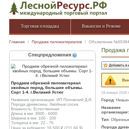
Торговая площадка
Вакансии и Резюме
Главная
/
Продажа пиломатериалов
/
Объявление №5538
Продажа 
Спецпредложения
Вни
Продаем обрезной пиломатериал
хвойных пород, большие объемы.
Сорт 1-4. г.Великий Устюг
28 января 2026 г
Название организации: ИП Поповский Д.И.
Город
: Невья
Порода древесины: Хвойные:сосна
Название
Влажность: Естественная
организации:
Длина в мм: 3000 - 6000
Ширина в мм: 100 - 200
Тип
: Обрезны
Толщина в мм: 22 - 75
Порода древ
Цена за кубометр: 16 500 ₽ (211.66 $)