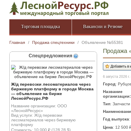
Торговая площадка
Вакансии и Резюме
Главная
/
Продажа спецтехники
/
Объявление №55381
Продажа 
Спецпредложения
6 августа 2026 г.
Город
: Рубцо
Ж/д перевозки лесоматериалов через
биржевую платформу в городе Москва
Название
— объявление на бирже
организации:
ЛеснойРесурс.РФ
Тип
: Запчаст
Название организации: ООО
«ЛеснойРесурс»
Наименовани
Вид услуги: Ж/д перевозки
Год выпуска
:
лесоматериалов через биржевую
платформу
Цена
: 12 500 
Стоимость: 10 000 ₽ (128.28 $)