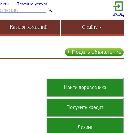
такты
Платные услуги
ВХОД
Каталог компаний
О сайте
▼
+
Подать объявление
Найти перевозчика
Получить кредит
Лизинг