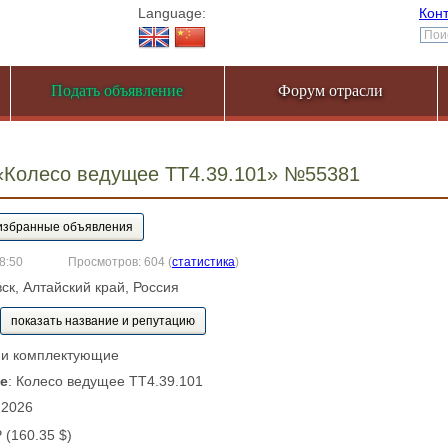
Language:
Кон
Подать объявление
Форум отрасли
«Колесо ведущее ТТ4.39.101» №55381
 8:50
Просмотров: 604
(
статистика
)
вск, Алтайский край, Россия
показать название и репутацию
и и комплектующие
е
: Колесо ведущее ТТ4.39.101
 2026
₽ (160.35 $)