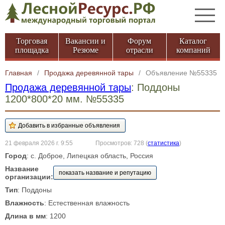
Торговая
Вакансии и
Форум
Каталог
площадка
Резюме
отрасли
компаний
Главная
/
Продажа деревянной тары
/
Объявление №55335
Продажа деревянной тары
: Поддоны
1200*800*20 мм. №55335
21 февраля 2026 г. 9:55
Просмотров: 728
(
статистика
)
Город
: с. Доброе, Липецкая область, Россия
Название
показать название и репутацию
организации:
Тип
: Поддоны
Влажность
: Естественная влажность
Длина в мм
: 1200