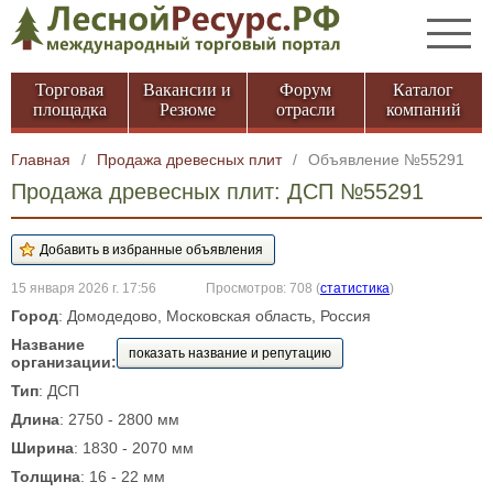
Торговая
Вакансии и
Форум
Каталог
площадка
Резюме
отрасли
компаний
Главная
/
Продажа древесных плит
/
Объявление №55291
Продажа древесных плит: ДСП №55291
15 января 2026 г. 17:56
Просмотров: 708
(
статистика
)
Город
: Домодедово, Московская область, Россия
Название
показать название и репутацию
организации:
Тип
: ДСП
Длина
: 2750 - 2800 мм
Ширина
: 1830 - 2070 мм
Толщина
: 16 - 22 мм