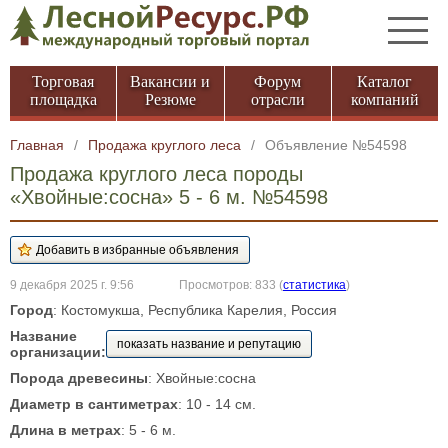
Торговая
Вакансии и
Форум
Каталог
площадка
Резюме
отрасли
компаний
Главная
/
Продажа круглого леса
/
Объявление №54598
Продажа круглого леса породы
«Хвойные:сосна» 5 - 6 м. №54598
9 декабря 2025 г. 9:56
Просмотров: 833
(
статистика
)
Город
: Костомукша, Республика Карелия, Россия
Название
показать название и репутацию
организации:
Порода древесины
: Хвойные:сосна
Диаметр в сантиметрах
: 10 - 14 см.
Длина в метрах
: 5 - 6 м.