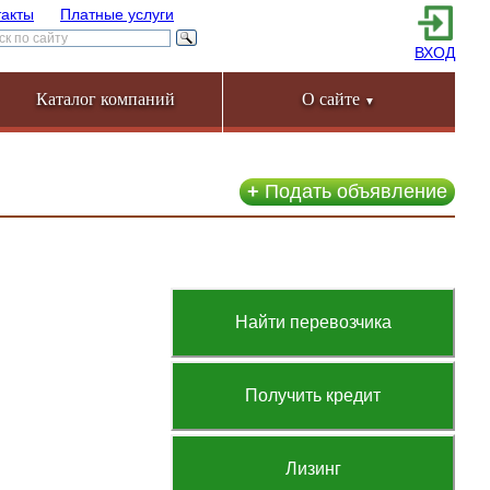
такты
Платные услуги
ВХОД
Каталог компаний
О сайте
▼
+
Подать объявление
Найти перевозчика
Получить кредит
Лизинг