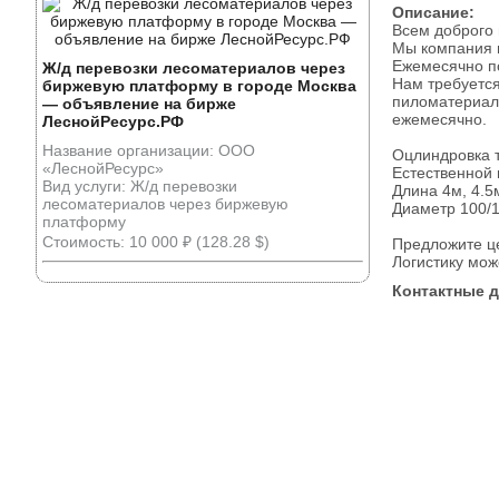
Описание:
Всем доброго 
Мы компания и
Ежемесячно п
Ж/д перевозки лесоматериалов через
Нам требуется
биржевую платформу в городе Москва
пиломатериал
— объявление на бирже
ежемесячно.
ЛеснойРесурс.РФ
Название организации: ООО
Оцлиндровка т
«ЛеснойРесурс»
Естественной 
Вид услуги: Ж/д перевозки
Длина 4м, 4.5
лесоматериалов через биржевую
Диаметр 100/1
платформу
Стоимость: 10 000 ₽ (128.28 $)
Предложите ц
Логистику мож
Контактные 