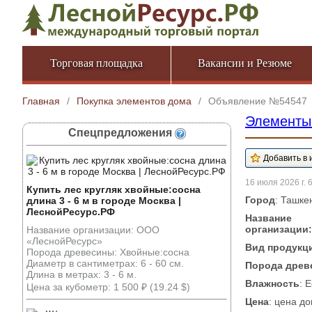
Торговая площадка
Вакансии и Резюме
Главная
/
Покупка элементов дома
/
Объявление №54547
Элементы
Спецпредложения
16 июля 2026 г. 
Купить лес кругляк хвойные:сосна
Город
: Ташке
длина 3 - 6 м в городе Москва |
ЛеснойРесурс.РФ
Название
организации:
Название организации: ООО
«ЛеснойРесурс»
Вид продукц
Порода древесины: Хвойные:сосна
Диаметр в сантиметрах: 6 - 60 см.
Порода древ
Длина в метрах: 3 - 6 м.
Влажность
: 
Цена за кубометр: 1 500 ₽ (19.24 $)
Цена
: цена до