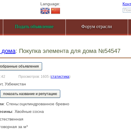
Language:
Кон
Подать объявление
Форум отрасли
 дома
: Покупка элемента для дома №54547
6:42
Просмотров: 1605
(
статистика
)
нт, Узбекистан
показать название и репутацию
ии
: Стены:оцилиндрованное бревно
есины
: Хвойные:сосна
Естественная
говорная за м³