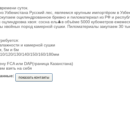
времени суток.
з Узбекистана Русский лес, являемся крупным импортёром в Узбе
окупаем оцилиндрованное бревно и пиломатериал из РФ и республ
 оцлиндровка хвоя: сосна ель🎄в объёме 5000 кубометров ежемеся
ы хвойных пород камерной сушки. Пиломатериалы закупаем 30 тыс
ребуется:
влажности и камерной сушки
м, 5м и 6м
10/120/130/140/150/160/180мм
ену FCA или DAP(граница Казахстана)
ем взять на себя
данные:
показать контакты