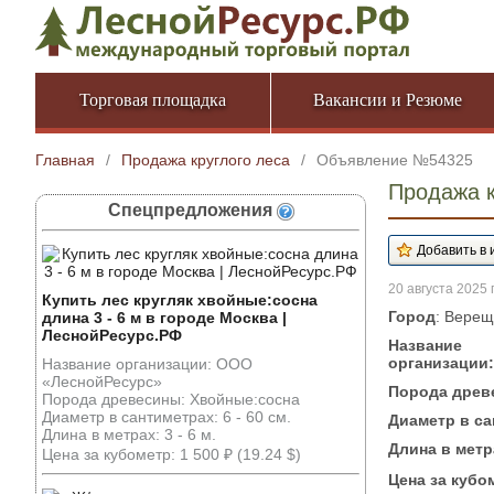
Торговая площадка
Вакансии и Резюме
Главная
/
Продажа круглого леса
/
Объявление №54325
Продажа к
Спецпредложения
20 августа 2025 г
Купить лес кругляк хвойные:сосна
Город
: Верещ
длина 3 - 6 м в городе Москва |
ЛеснойРесурс.РФ
Название
организации:
Название организации: ООО
«ЛеснойРесурс»
Порода древ
Порода древесины: Хвойные:сосна
Диаметр в сантиметрах: 6 - 60 см.
Диаметр в са
Длина в метрах: 3 - 6 м.
Длина в метр
Цена за кубометр: 1 500 ₽ (19.24 $)
Цена за кубо