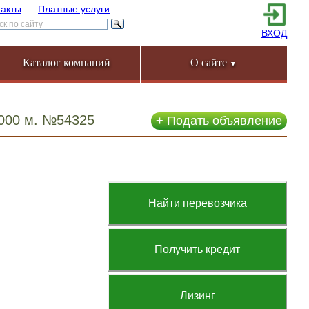
такты
Платные услуги
ВХОД
Каталог компаний
О сайте
▼
6000 м. №54325
+
Подать объявление
Найти перевозчика
Получить кредит
Лизинг