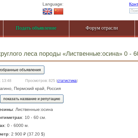
Language:
Кон
Подать объявление
Форум отрасли
руглого леса породы «Лиственные:осина» 0 - 
. 13:48
Просмотров: 825
(
статистика
)
агино, Пермский край, Россия
показать название и репутацию
есины
: Лиственные:осина
нтиметрах
: 10 - 60 см.
ах
: 0 - 6000 м.
метр
: 2 900 ₽ (37.20 $)