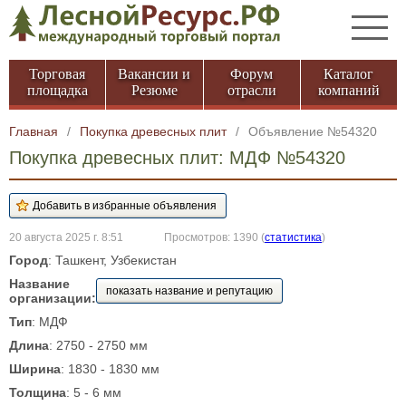
Торговая
Вакансии и
Форум
Каталог
площадка
Резюме
отрасли
компаний
Главная
/
Покупка древесных плит
/
Объявление №54320
Покупка древесных плит: МДФ №54320
20 августа 2025 г. 8:51
Просмотров: 1390
(
статистика
)
Город
: Ташкент, Узбекистан
Название
показать название и репутацию
организации:
Тип
: МДФ
Длина
: 2750 - 2750 мм
Ширина
: 1830 - 1830 мм
Толщина
: 5 - 6 мм