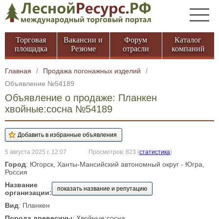
Торговая
Вакансии и
Форум
Каталог
площадка
Резюме
отрасли
компаний
Главная
/
Продажа погонажных изделий
/
Объявление №54189
Объявление о продаже: Планкен
хвойные:сосна №54189
5 августа 2025 г. 12:07
Просмотров: 823
(
статистика
)
Город
: Югорск, Ханты-Мансийский автономный округ - Югра,
Россия
Название
показать название и репутацию
организации:
Вид
: Планкен
Порода древесины
: Хвойные:сосна