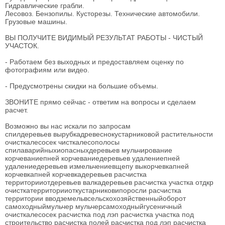
Гидравлические грабли.
Лесовоз. Бензопилы. Кусторезы. Технические автомобили.
Грузовые машины.
ВЫ ПОЛУЧИТЕ ВИДИМЫЙ РЕЗУЛЬТАТ РАБОТЫ - ЧИСТЫЙ
УЧАСТОК.
- Работаем без выходных и предоставляем оценку по
фотографиям или видео.
- Предусмотрены скидки на большие объемы.
ЗВОНИТЕ прямо сейчас - ответим на вопросы и сделаем
расчет.
Возможно вы нас искали по запросам
спилдеревьев вырубкадревеснокустарниковой растительности
очисткалесосек чисткалесополосы
спилаварийныхиопасныхдеревьев мульчирование
корчеваниепней корчеваниедеревьев удалениепней
удалениедеревьев измельчениевщепу выкорчевкапней
корчевкапней корчевкадеревьев расчистка
территорииотдеревьев валкадеревьев расчистка участка отдкр
очисткатерриторииоткустарниковипоросли расчистка
территории вводземельвсельскохозяйственныйоборот
самоходныймульчер мульчерсамоходныйгусеничный
очисткалесосек расчистка под лэп расчистка участка под
строительство расчистка полей расчистка под лэп расчистка