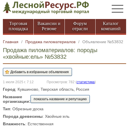
Торговая
Вакансии и
Форум
Каталог
площадка
Резюме
отрасли
компаний
Главная
/
Продажа пиломатериалов
/
Объявление №53832
Продажа пиломатериалов: породы
«хвойные:ель» №53832
1 июля 2025 г. 7:12
Просмотров: 782
(
статистика
)
Город
: Кувшиново, Тверская область, Россия
Название
показать название и репутацию
организации:
Тип
: Обрезные:доска
Порода древесины
: Хвойные:ель
Влажность
: Естественная