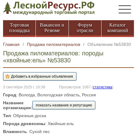
Торговая
Вакансии и
Форум
Каталог
площадка
Резюме
отрасли
компаний
Главная
/
Продажа пиломатериалов
/
Объявление №53830
Продажа пиломатериалов: породы
«хвойные:ель» №53830
3 сентября 2025 г. 10:38
Просмотров: 1067
(
статистика
)
Город
: Вологда, Вологодская область, Россия
Название
показать название и репутацию
организации:
Тип
: Обрезные:доска
Порода древесины
: Хвойные:ель
Влажность
: Сухой лес