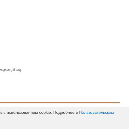
ерждающий код
атные услуги
Пользовательское соглашение
Контакты
ь с использованием cookie. Подробнее в
Пользовательском
ЛеснойРесурс.рф в соцсетях:
© 2012-2026 ЛеснойРесурс.рф