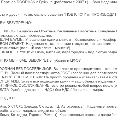
Партнер DOORHAN в Губкине (работаем с 2007 г.) – Ваш Надежны
рота и двери – комплексные решения "ПОД КЛЮЧ" от ПРОИЗВОДИ
ЕМ БЕЗУПРЕЧНО:
ТИПОВ: Секционные Откатные Распашные Роллетные Складные 
 гаража, склада, производства.
ЛАГБАУМЫ: Управление одним кликом – безопасность и комфорт
ОЙ ОБЪЕКТ: Надежные металлические (входные, технические, п
омнатные (полный комплект + монтаж!).
 КОНСТРУКЦИИ: Окна, витражи, перегородки – под любую задач
НО МЫ – ВАШ ВЫБОР №1 в Губкине и ЦФО?
OORHAN БЕЗ ПОСРЕДНИКОВ! Вы платите производителю – эконом
КОНУ: Полный пакет сертификатов ГОСТ (особенно для противопож
НА ВСЁ + ПРО МОНТАЖ: Не просто продаем – устанавливаем и отве
СПЕРТИЗЫ: Знаем все подводные камни – ваш объект в надежных 
НТИЙНОЕ ОБСЛУЖИВАНИЕ: Быстро решим любой вопрос после ус
АТА: Удобно для всех: с НДС / без НДС / безнал юр. лицам.
ЫГОДНО?
йки, УК/ТСЖ, Заводы, Склады, ТЦ, Автосервисы): Надежные про
работа с юр. лицами, скидки на объем!
ма, Коттеджи, Гаражи, Ремонт): Качественные ворота и двери "по