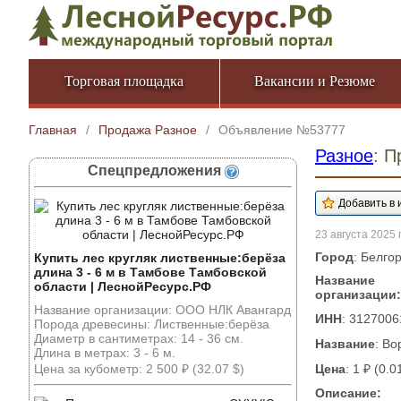
Торговая площадка
Вакансии и Резюме
Главная
/
Продажа Разное
/
Объявление №53777
Разное
: 
Спецпредложения
23 августа 2025 г
Город
: Белго
Купить лес кругляк лиственные:берёза
длина 3 - 6 м в Тамбове Тамбовской
Название
области | ЛеснойРесурс.РФ
организации:
Название организации: ООО НЛК Авангард
ИНН
: 312700
Порода древесины: Лиственные:берёза
Диаметр в сантиметрах: 14 - 36 см.
Название
: Во
Длина в метрах: 3 - 6 м.
Цена за кубометр: 2 500 ₽ (32.07 $)
Цена
: 1 ₽ (0.0
Описание: