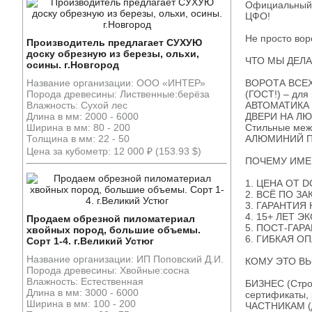
Официальный 
ЦФО!
Не просто во
Производитель предлагает СУХУЮ
доску обрезную из березы, ольхи,
ЧТО МЫ ДЕЛА
осины. г.Новгород
Название организации: ООО «ИНТЕР»
ВОРОТА ВСЕХ 
Порода древесины: Лиственные:берёза
(ГОСТ!) – для
Влажность: Сухой лес
АВТОМАТИКА Ш
Длина в мм: 2000 - 6000
ДВЕРИ НА ЛЮБ
Ширина в мм: 80 - 200
Стильные межк
Толщина в мм: 22 - 50
АЛЮМИНИЙ ПВХ
Цена за кубометр: 12 000 ₽ (153.93 $)
ПОЧЕМУ ИМЕН
1. ЦЕНА ОТ D
2. ВСЁ ПО ЗА
3. ГАРАНТИЯ 
4. 15+ ЛЕТ ЭК
Продаем обрезной пиломатериал
5. ПОСТ-ГАРА
хвойных пород, большие объемы.
6. ГИБКАЯ ОПЛ
Сорт 1-4. г.Великий Устюг
Название организации: ИП Поповский Д.И.
КОМУ ЭТО В
Порода древесины: Хвойные:сосна
Влажность: Естественная
БИЗНЕС (Стро
Длина в мм: 3000 - 6000
сертификаты, 
Ширина в мм: 100 - 200
ЧАСТНИКАМ (До