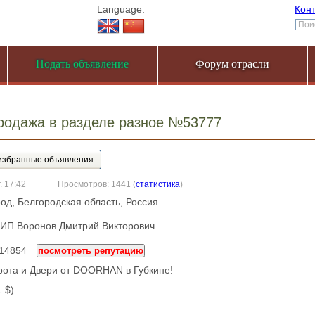
Language:
Кон
Подать объявление
Форум отрасли
Продажа в разделе разное №53777
. 17:42
Просмотров: 1441
(
статистика
)
род, Белгородская область, Россия
ИП Воронов Дмитрий Викторович
614854
посмотреть репутацию
рота и Двери от DOORHAN в Губкине!
1 $)