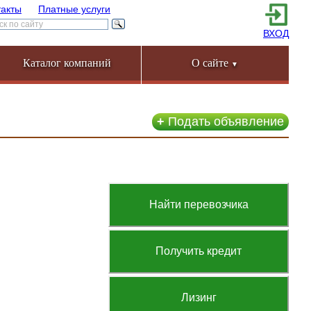
такты
Платные услуги
ВХОД
Каталог компаний
О сайте
▼
+
Подать объявление
Найти перевозчика
Получить кредит
Лизинг