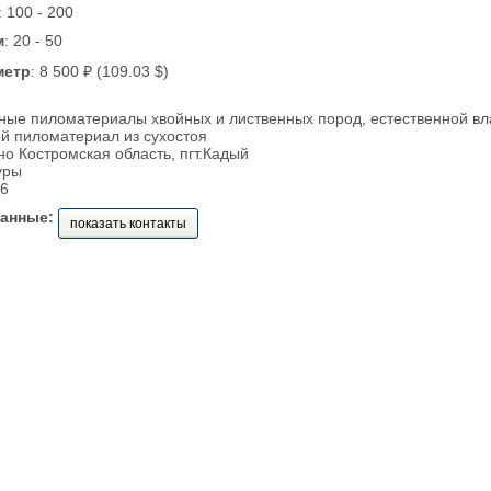
: 100 - 200
м
: 20 - 50
метр
: 8 500 ₽ (109.03 $)
ные пиломатериалы хвойных и лиственных пород, естественной вл
й пиломатериал из сухостоя
о Костромская область, пгт.Кадый
уры
46
данные:
показать контакты