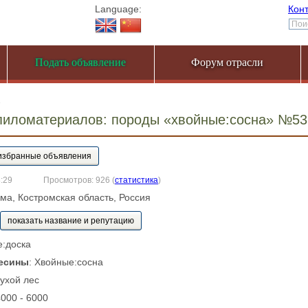
Language:
Кон
Подать объявление
Форум отрасли
1
пиломатериалов: породы «хвойные:сосна» №53
8:29
Просмотров: 926
(
статистика
)
ома, Костромская область, Россия
показать название и репутацию
е:доска
есины
: Хвойные:сосна
Сухой лес
4000 - 6000