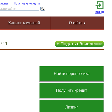
такты
Платные услуги
ВХОД
Каталог компаний
О сайте
▼
711
+
Подать объявление
Найти перевозчика
Получить кредит
Лизинг