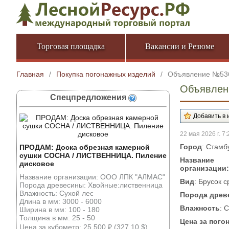
Торговая площадка
Вакансии и Резюме
Главная
/
Покупка погонажных изделий
/
Объявление №53
Объявлени
Спецпредложения
22 мая 2026 г. 7:
Город
: Стамб
ПРОДАМ: Доска обрезная камерной
сушки СОСНА / ЛИСТВЕННИЦА. Пиление
Название
дисковое
организации:
Название организации: ООО ЛПК "АЛМАС"
Вид
: Брусок 
Порода древесины: Хвойные:лиственница
Влажность: Сухой лес
Порода древ
Длина в мм: 3000 - 6000
Влажность
: 
Ширина в мм: 100 - 180
Толщина в мм: 25 - 50
Цена за пого
Цена за кубометр: 25 500 ₽ (327.10 $)