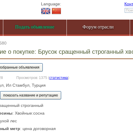
Language:
Кон
Подать объявление
Форум отрасли
680
е о покупке: Брусок сращенный строганный х
28
Просмотров: 1375
(
статистика
)
ул, Ил Стамбул, Турция
показать название и репутацию
сращенный строганный
есины
: Хвойные:сосна
Сухой лес
нный метр
: цена договорная