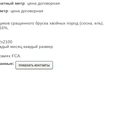
ратный метр
: цена договорная
метр
: цена договорная
ков сращенного бруска хвойных пород (сосна, ель),
16%,
2x2100
аждый месяц каждый размер.
овиях FCA.
данные:
показать контакты