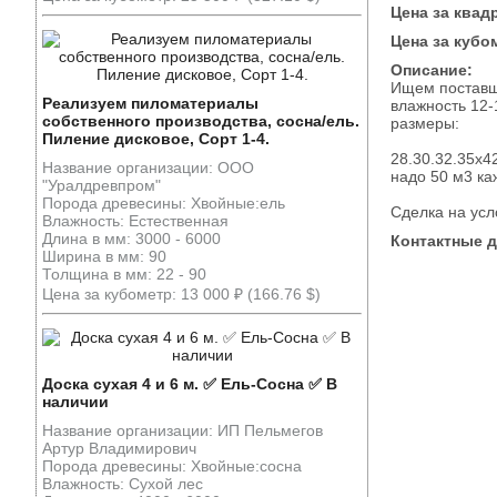
Цена за квад
Цена за кубо
Описание:
Ищем поставщи
Реализуем пиломатериалы
влажность 12-
собственного производства, сосна/ель.
размеры:
Пиление дисковое, Сорт 1-4.
28.30.32.35x4
Название организации: ООО
надо 50 м3 к
"Уралдревпром"
Порода древесины: Хвойные:ель
Сделка на усл
Влажность: Естественная
Длина в мм: 3000 - 6000
Контактные 
Ширина в мм: 90
Толщина в мм: 22 - 90
Цена за кубометр: 13 000 ₽ (166.76 $)
Доска сухая 4 и 6 м. ✅ Ель-Сосна ✅ В
наличии
Название организации: ИП Пельмегов
Артур Владимирович
Порода древесины: Хвойные:сосна
Влажность: Сухой лес