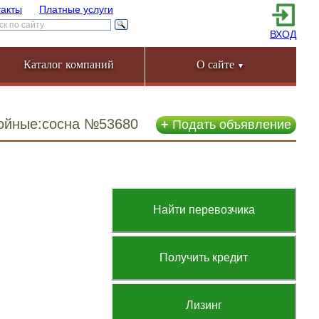
такты
Платные услуги
ВХОД
Каталог компаний
О сайте
▼
войные:сосна №53680
+
Подать объявление
Найти перевозчика
Получить кредит
Лизинг