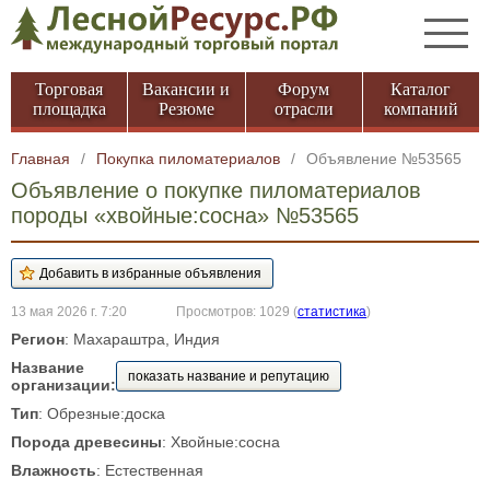
Торговая
Вакансии и
Форум
Каталог
площадка
Резюме
отрасли
компаний
Главная
/
Покупка пиломатериалов
/
Объявление №53565
Объявление о покупке пиломатериалов
породы «хвойные:сосна» №53565
13 мая 2026 г. 7:20
Просмотров: 1029
(
статистика
)
Регион
: Махараштра, Индия
Название
показать название и репутацию
организации:
Тип
: Обрезные:доска
Порода древесины
: Хвойные:сосна
Влажность
: Естественная