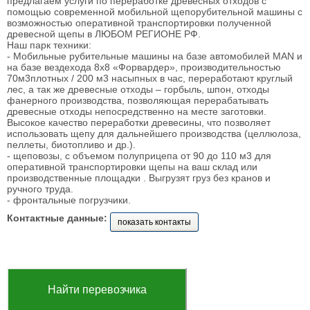
предлагаем услуги по переработке древесных отходов с
помощью современной мобильной щепорубительной машины с
возможностью оперативной транспортировки полученной
древесной щепы в ЛЮБОМ РЕГИОНЕ РФ.
Наш парк техники:
- Мобильные рубительные машины на базе автомобилей MAN и
на базе вездехода 8х8 «Форвардер», производительностью
70м3плотных / 200 м3 насыпных в час, переработают круглый
лес, а так же древесные отходы – горбыль, шпон, отходы
фанерного производства, позволяющая перерабатывать
древесные отходы непосредственно на месте заготовки.
Высокое качество переработки древесины, что позволяет
использовать щепу для дальнейшего производства (целлюлоза,
пеллеты, биотопливо и др.).
- щеповозы, с объемом полуприцепа от 90 до 110 м3 для
оперативной транспортировки щепы на ваш склад или
производственные площадки . Выгрузят груз без кранов и
ручного труда.
- фронтальные погрузчики.
Контактные данные:
показать контакты
Найти перевозчика