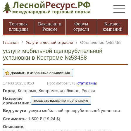
Торговая
Вакансии и
Форум
Каталог
площадка
Резюме
отрасли
компаний
Главная
/
Услуги в лесной отрасли
/
Объявление №53458
услуги мобильной щепорубительной
установки в Костроме №53458
17 мая 2025 г. 8:53
Просмотров: 573
(
статистика
)
Город
: Кострома, Костромская область, Россия
Название
показать название и репутацию
организации:
Вид услуги
: услуги мобильной щепорубительной установки
Стоимость
: 1 500 ₽ (19.24 $)
Описание: