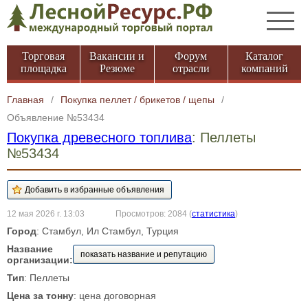
Торговая
Вакансии и
Форум
Каталог
площадка
Резюме
отрасли
компаний
Главная
/
Покупка пеллет / брикетов / щепы
/
Объявление №53434
Покупка древесного топлива
: Пеллеты
№53434
12 мая 2026 г. 13:03
Просмотров: 2084
(
статистика
)
Город
: Стамбул, Ил Стамбул, Турция
Название
показать название и репутацию
организации:
Тип
: Пеллеты
Цена за тонну
: цена договорная