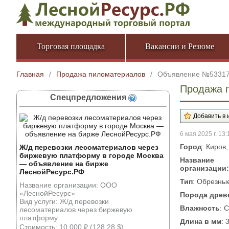
Торговая площадка
Вакансии и Резюме
Главная
/
Продажа пиломатериалов
/
Объявление №5331
Продажа 
Спецпредложения
6 мая 2025 г. 13:
Город
: Киров
Ж/д перевозки лесоматериалов через
биржевую платформу в городе Москва
Название
— объявление на бирже
организации:
ЛеснойРесурс.РФ
Тип
: Обрезны
Название организации: ООО
«ЛеснойРесурс»
Порода древ
Вид услуги: Ж/д перевозки
Влажность
: 
лесоматериалов через биржевую
платформу
Длина в мм
: 
Стоимость: 10 000 ₽ (128.28 $)