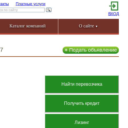
такты
Платные услуги
ВХОД
Каталог компаний
О сайте
▼
17
+
Подать объявление
Найти перевозчика
Получить кредит
Лизинг