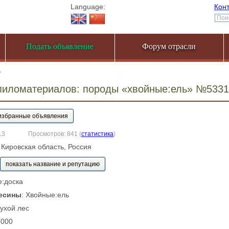
Language:
Кон
Подать объявление
Форум отрасли
7
пиломатериалов: породы «хвойные:ель» №533
13
Просмотров: 841
(
статистика
)
, Кировская область, Россия
показать название и репутацию
е:доска
есины
: Хвойные:ель
Сухой лес
3000