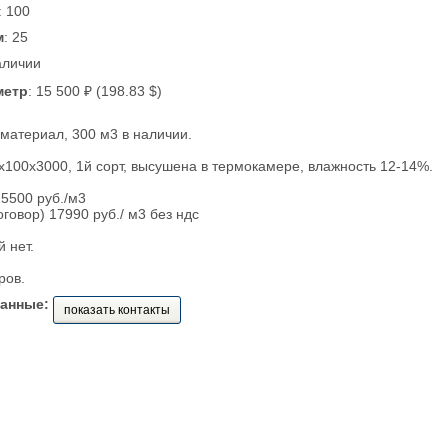
: 100
м
: 25
аличии
метр
: 15 500 ₽ (198.83 $)
атериал, 300 м3 в наличии.
5х100х3000, 1й сорт, высушена в термокамере, влажность 12-14%.
5500 руб./м3
оговор) 17990 руб./ м3 без ндс
 нет.
ров.
данные:
показать контакты