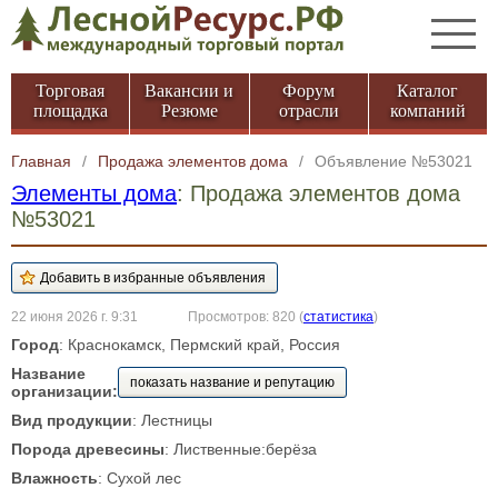
Торговая
Вакансии и
Форум
Каталог
площадка
Резюме
отрасли
компаний
Главная
/
Продажа элементов дома
/
Объявление №53021
Элементы дома
: Продажа элементов дома
№53021
22 июня 2026 г. 9:31
Просмотров: 820
(
статистика
)
Город
: Краснокамск, Пермский край, Россия
Название
показать название и репутацию
организации:
Вид продукции
: Лестницы
Порода древесины
: Лиственные:берёза
Влажность
: Сухой лес