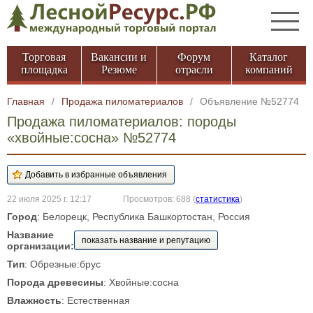
Торговая
Вакансии и
Форум
Каталог
площадка
Резюме
отрасли
компаний
Главная
/
Продажа пиломатериалов
/
Объявление №52774
Продажа пиломатериалов: породы
«хвойные:сосна» №52774
22 июля 2025 г. 12:17
Просмотров: 688
(
статистика
)
Город
: Белорецк, Республика Башкортостан, Россия
Название
показать название и репутацию
организации:
Тип
: Обрезные:брус
Порода древесины
: Хвойные:сосна
Влажность
: Естественная