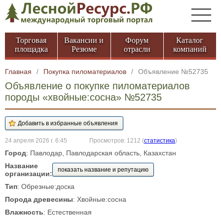
Торговая
Вакансии и
Форум
Каталог
площадка
Резюме
отрасли
компаний
Главная
/
Покупка пиломатериалов
/
Объявление №52735
Объявление о покупке пиломатериалов
породы «хвойные:сосна» №52735
24 апреля 2026 г. 6:45
Просмотров: 1212
(
статистика
)
Город
: Павлодар, Павлодарская область, Казахстан
Название
показать название и репутацию
организации:
Тип
: Обрезные:доска
Порода древесины
: Хвойные:сосна
Влажность
: Естественная