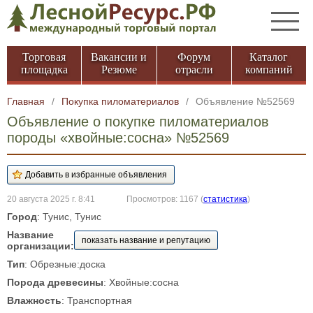
Торговая
Вакансии и
Форум
Каталог
площадка
Резюме
отрасли
компаний
Главная
/
Покупка пиломатериалов
/
Объявление №52569
Объявление о покупке пиломатериалов
породы «хвойные:сосна» №52569
20 августа 2025 г. 8:41
Просмотров: 1167
(
статистика
)
Город
: Тунис, Тунис
Название
показать название и репутацию
организации:
Тип
: Обрезные:доска
Порода древесины
: Хвойные:сосна
Влажность
: Транспортная