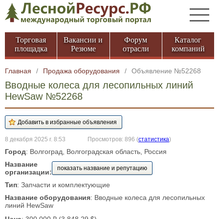
Торговая
Вакансии и
Форум
Каталог
площадка
Резюме
отрасли
компаний
Главная
/
Продажа оборудования
/
Объявление №52268
Вводные колеса для лесопильных линий
HewSaw №52268
8 декабря 2025 г. 8:53
Просмотров: 896
(
статистика
)
Город
: Волгоград, Волгоградская область, Россия
Название
показать название и репутацию
организации:
Тип
: Запчасти и комплектующие
Название оборудования
: Вводные колеса для лесопильных
линий HewSaw