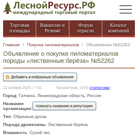
Торговая
Вакансии и
Форум
Каталог
площадка
Резюме
отрасли
компаний
Главная
/
Покупка пиломатериалов
/
Объявление №52262
Объявление о покупке пиломатериалов
породы «лиственные:берёза» №52262
12 ноября 2025 г. 7:01
Просмотров: 1478
(
статистика
)
Город
: Гатчина, Ленинградская область, Россия
Название
показать название и репутацию
организации:
Тип
: Обрезные:доска
Порода древесины
: Лиственные:берёза
Влажность
: Сухой лес