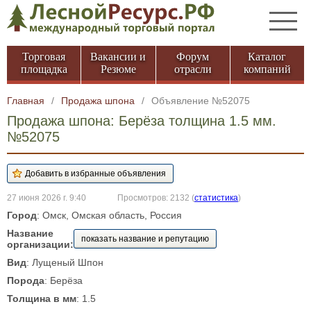
Торговая
Вакансии и
Форум
Каталог
площадка
Резюме
отрасли
компаний
Главная
/
Продажа шпона
/
Объявление №52075
Продажа шпона: Берёза толщина 1.5 мм.
№52075
27 июня 2026 г. 9:40
Просмотров: 2132
(
статистика
)
Город
: Омск, Омская область, Россия
Название
показать название и репутацию
организации:
Вид
: Лущеный Шпон
Порода
: Берёза
Толщина в мм
: 1.5