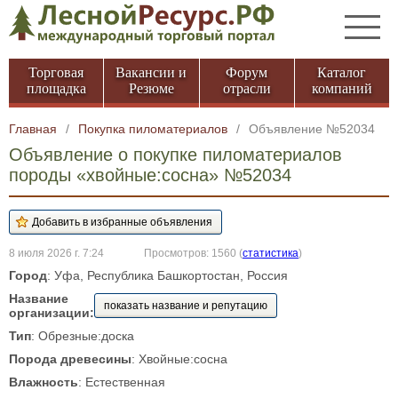
Торговая
Вакансии и
Форум
Каталог
площадка
Резюме
отрасли
компаний
Главная
/
Покупка пиломатериалов
/
Объявление №52034
Объявление о покупке пиломатериалов
породы «хвойные:сосна» №52034
8 июля 2026 г. 7:24
Просмотров: 1560
(
статистика
)
Город
: Уфа, Республика Башкортостан, Россия
Название
показать название и репутацию
организации:
Тип
: Обрезные:доска
Порода древесины
: Хвойные:сосна
Влажность
: Естественная