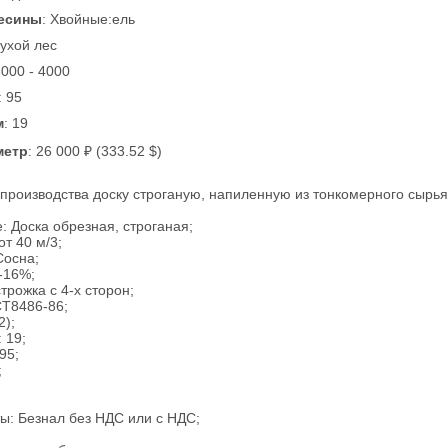
есины
: Хвойные:ель
Сухой лес
3000 - 4000
: 95
м
: 19
метр
: 26 000 ₽ (333.52 $)
производства доску строганую, напиленную из тонкомерного сырья
 Доска обрезная, строганая;
от 40 м/3;
Сосна;
-16%;
трожка с 4-х сторон;
СТ8486-86;
2);
 19;
95;
;
ы: Безнал без НДС или с НДС;