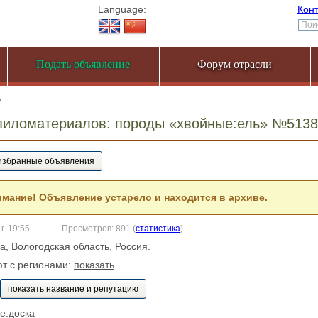
Language:
Кон
Подать объявление
Форум отрасли
7
пиломатериалов: породы «хвойные:ель» №513
мание! Объявление устарело и находится в архиве.
г. 19:55
Просмотров: 891
(
статистика
)
да, Вологодская область, Россия.
ют с регионами:
показать
показать название и репутацию
е:доска