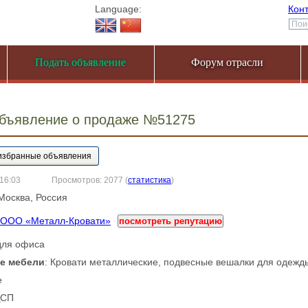
Language:
Кон
Подать объявление
Форум отрасли
объявление о продаже №51275
 16:03
Просмотров: 2077
(
статистика
)
 Москва, Россия
ООО «Металл-Кровати»
посмотреть репутацию
 для офиса
е мебели
: Кровати металлические, подвесные вешалки для одежд
е
ДСП