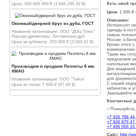
Есть свой тр
Цена: 300 000 000 ₽ (3,848,285.20 $)
Цена
: 1 600 ₽
Описание:
Оконный/дверной брус из дуба, ГОСТ
Интересует н
одежды в хост
Название организации: ООО "ДОЦ Плюс"
самые лояльны
Порода древесины: Лиственные:дуб
России, в Бел
Цена за кубометр: 200 000 ₽ (2,565.52 $)
Кроме этого у
коммерческих
Также мы гото
предлагаем шк
напольные ве
Производим и продаем Пеллеты 8 мм.
Для академий,
ХМАО
металлокаркас
для документо
Название организации: ООО "Тайга"
С нашей недор
Цена за тонну: 7 600 ₽ (97.49 $)
кабинетах и у
Заказывайте м
Контактные 
✅Пожалуйста,
+7 926 786 44
+7 926 875 47
+7 495 055 15
Сайт:
http://w