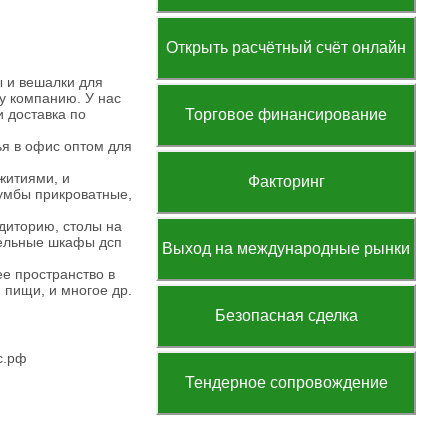
Открыть расчётный счёт онлайн
 и вешалки для
шу компанию. У нас
 доставка по
Торговое финансирование
лья в офис оптом для
житиями, и
Факторинг
тумбы прикроватные,
удиторию, столы на
тельные шкафы дсп
Выход на международные рынки
е пространство в
 пищи, и многое др.
Безопасная сделка
с.рф
Тендерное сопровождение