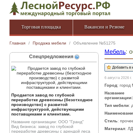
Торговая площадка
Вакансии и Резюме
Главная
/
Продажа мебели
/
Объявление №51275
Мебель
: 
Спецпредложения
6 августа 2026 г.
Город
: город
Название
Продается завод по глубокой
организации:
переработке древесины (безотходное
производство) с развитой
Тип мебели
:
инфраструктурой, действующими
Наименовани
поставщиками и клиентами.
Стиль
: проче
Название организации: ООО "Гранд"
Вид бизнеса: завод по глубокой
Материал
: Л
переработке древесины с арендой леса