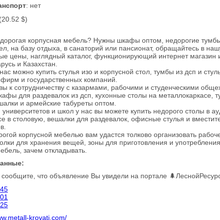
анспорт
: нет
 (20.52 $)
едорогая корпусная мебель? Нужны шкафы оптом, недорогие тумбы
ел, на базу отдыха, в санаторий или пансионат, обращайтесь в на
е цены, наглядный каталог, функционирующий интернет магазин и
арусь и Казахстан.
 нас можно купить стулья изо и корпусной стол, тумбы из дсп и сту
 фирм и государственных компаний.
вы к сотрудничеству с казармами, рабочими и студенческими обще
афы для раздевалок из дсп, кухонные столы на металлокаркасе, 
шалки и армейские табуреты оптом.
 университетов и школ у нас вы можете купить недорого столы в а
е в столовую, вешалки для раздевалок, офисные стулья и вмести
в.
огой корпусной мебелью вам удастся толково организовать рабоче
голки для хранения вещей, зоны для приготовления и употребления
ебель, зачем откладывать.
данные:
 сообщите, что объявление Вы увидели на портале 🌲ЛеснойРесур
 45
 01
 25
ww.metall-krovati.com/