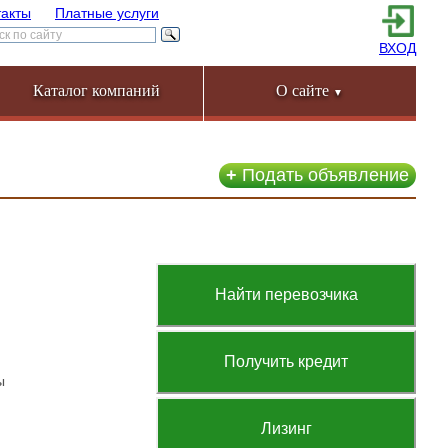
такты
Платные услуги
ВХОД
Каталог компаний
О сайте
▼
+
Подать объявление
Найти перевозчика
Получить кредит
ы
Лизинг