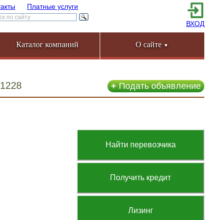
такты
Платные услуги
ВХОД
Каталог компаний
О сайте
▼
51228
+
Подать объявление
Найти перевозчика
Получить кредит
Лизинг