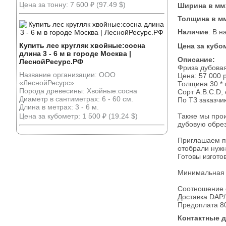
Цена за тонну: 7 600 ₽ (97.49 $)
Ширина в мм
Толщина в м
Наличие
: В н
Купить лес кругляк хвойные:сосна
Цена за кубо
длина 3 - 6 м в городе Москва |
Описание:
ЛеснойРесурс.РФ
Фриза дубовая
Название организации: ООО
Цена: 57 000 р
«ЛеснойРесурс»
Толщина 30 * 
Порода древесины: Хвойные:сосна
Сорт А.В.С.D,
Диаметр в сантиметрах: 6 - 60 см.
По ТЗ заказчи
Длина в метрах: 3 - 6 м.
Цена за кубометр: 1 500 ₽ (19.24 $)
Также мы прои
дубовую обре
Приглашаем п
отобрали нуж
Готовы изгото
Минимальная 
Соотношение с
Доставка DAP/
Предоплата 8
Контактные 