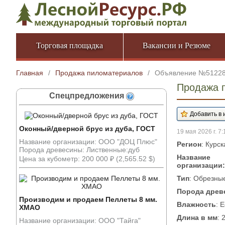
Торговая площадка
Вакансии и Резюме
Главная
/
Продажа пиломатериалов
/
Объявление №5122
Продажа 
Спецпредложения
Оконный/дверной брус из дуба, ГОСТ
19 мая 2026 г. 7:
Название организации: ООО "ДОЦ Плюс"
Регион
: Курс
Порода древесины: Лиственные:дуб
Название
Цена за кубометр: 200 000 ₽ (2,565.52 $)
организации:
Тип
: Обрезны
Порода древ
Производим и продаем Пеллеты 8 мм.
Влажность
: 
ХМАО
Длина в мм
: 
Название организации: ООО "Тайга"