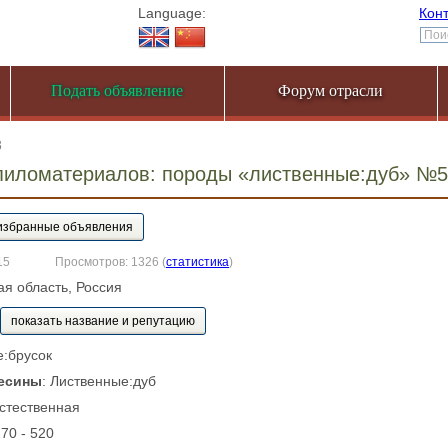
Language:
Кон
Подать объявление
Форум отрасли
8
пиломатериалов: породы «лиственные:дуб» №
15
Просмотров: 1326
(
статистика
)
кая область, Россия
показать название и репутацию
е:брусок
есины
: Лиственные:дуб
Естественная
270 - 520