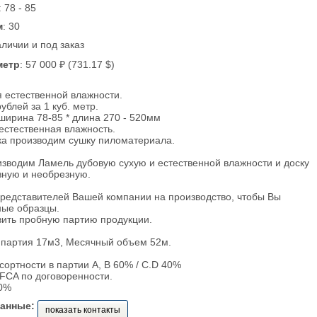
: 78 - 85
м
: 30
аличии и под заказ
метр
: 57 000 ₽ (731.17 $)
 естественной влажности.
ублей за 1 куб. метр.
ширина 78-85 * длина 270 - 520мм
 естественная влажность.
ка производим сушку пиломатериала.
зводим Ламель дубовую сухую и естественной влажности и доску
зную и необрезную.
редставителей Вашей компании на производство, чтобы Вы
ные образцы.
вить пробную партию продукции.
партия 17м3, Месячный объем 52м.
ортности в партии А, В 60% / С.D 40%
FCA по договоренности.
0%
данные:
показать контакты